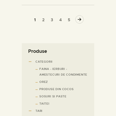
→
1
2
3
4
5
Produse
CATEGORII
FAINA - IERBURI -
AMESTECURI DE CONDIMENTE
OREZ
PRODUSE DIN COCOS
SOSURI SI PASTE
TAITEI
TARI