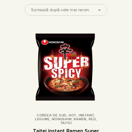
COREEA DE SUD
,
HOT
,
INSTANT
,
LEGUME
,
NONGSHIM
,
RAMEN
,
RED
,
Cumpara
Detalii
TAITEI
Taitei instant Ramen Super