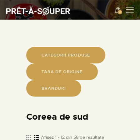
0
ENGLISH
EVENIMENTE
DESPRE NOI
CATEGORII PRODUSE
CONTACT
TARA DE ORIGINE
ENGLISH
BRANDURI
PROMOTII
PRODUSE
Coreea de sud
Afișez 1 - 12 din 58 de rezultate