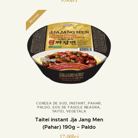
9.00
lei
Epuizat
COREEA DE SUD
,
INSTANT
,
PAHAR
,
PALDO
,
SOS DE FASOLE NEAGRA
,
Detalii
TAITEI
,
VEGETALA
Taitei instant Jja Jang Men
(Pahar) 190g – Paldo
17.00
lei