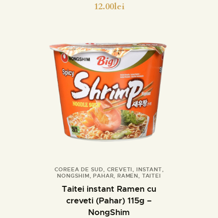
12.00
lei
COREEA DE SUD
,
CREVETI
,
INSTANT
,
NONGSHIM
,
PAHAR
,
RAMEN
,
TAITEI
Cumpara
Detalii
Taitei instant Ramen cu
creveti (Pahar) 115g –
NongShim