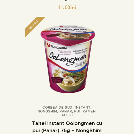
11.00
lei
Epuizat
COREEA DE SUD
,
INSTANT
,
NONGSHIM
,
PAHAR
,
PUI
,
RAMEN
,
Detalii
TAITEI
Taitei instant Oolongmen cu
pui (Pahar) 75g – NongShim