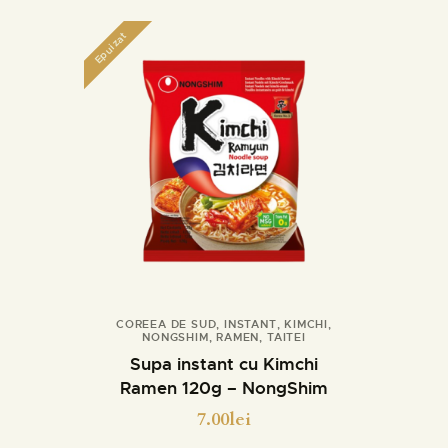
Epuizat
COREEA DE SUD
,
INSTANT
,
KIMCHI
,
NONGSHIM
,
RAMEN
,
TAITEI
Detalii
Supa instant cu Kimchi
Ramen 120g – NongShim
7.00
lei