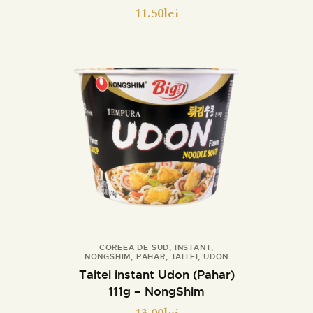
11.50
lei
COREEA DE SUD
,
INSTANT
,
NONGSHIM
,
PAHAR
,
TAITEI
,
UDON
Cumpara
Detalii
Taitei instant Udon (Pahar)
111g – NongShim