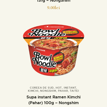
131g – NongShim
9.00
lei
COREEA DE SUD
,
HOT
,
INSTANT
,
KIMCHI
,
NONGSHIM
,
PAHAR
,
TAITEI
Cumpara
Detalii
Supa instant Ramen Kimchi
(Pahar) 100g – Nongshim