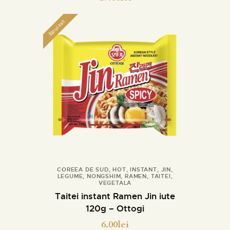
Epuizat
COREEA DE SUD
,
HOT
,
INSTANT
,
JIN
,
LEGUME
,
NONGSHIM
,
RAMEN
,
TAITEI
,
Detalii
VEGETALA
Taitei instant Ramen Jin iute
120g – Ottogi
6.00
lei