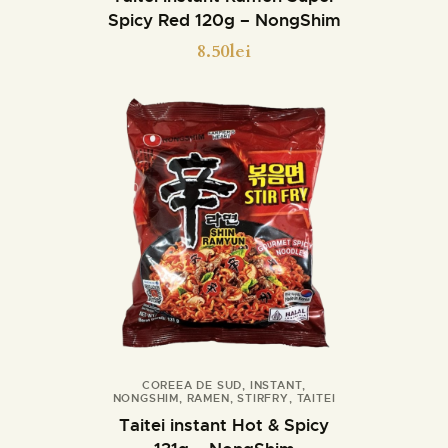
Spicy Red 120g – NongShim
8.50
lei
COREEA DE SUD
,
INSTANT
,
NONGSHIM
,
RAMEN
,
STIRFRY
,
TAITEI
Cumpara
Detalii
Taitei instant Hot & Spicy