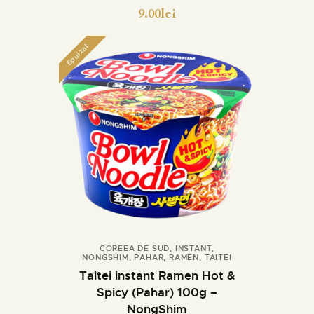
9.00
lei
Epuizat
COREEA DE SUD
,
INSTANT
,
NONGSHIM
,
PAHAR
,
RAMEN
,
TAITEI
Detalii
Taitei instant Ramen Hot &
Spicy (Pahar) 100g –
NongShim