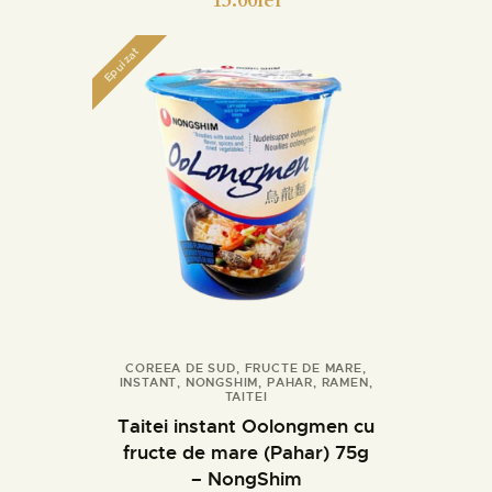
13.00
lei
Epuizat
COREEA DE SUD
,
FRUCTE DE MARE
,
INSTANT
,
NONGSHIM
,
PAHAR
,
RAMEN
,
Detalii
TAITEI
Taitei instant Oolongmen cu
fructe de mare (Pahar) 75g
– NongShim