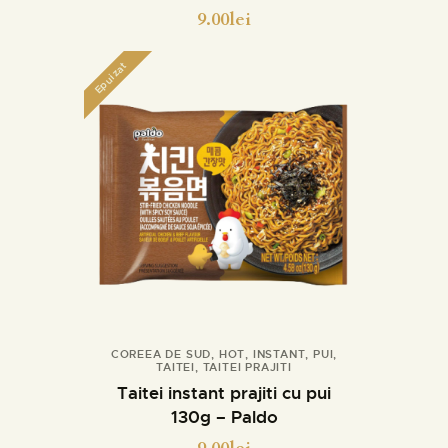
9.00
lei
Epuizat
COREEA DE SUD
,
HOT
,
INSTANT
,
PUI
,
TAITEI
,
TAITEI PRAJITI
Detalii
Taitei instant prajiti cu pui
130g – Paldo