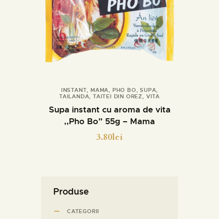
INSTANT
,
MAMA
,
PHO BO
,
SUPA
,
TAILANDA
,
TAITEI DIN OREZ
,
VITA
Cumpara
Detalii
Supa instant cu aroma de vita
,,Pho Bo” 55g – Mama
3.80
lei
Produse
CATEGORII