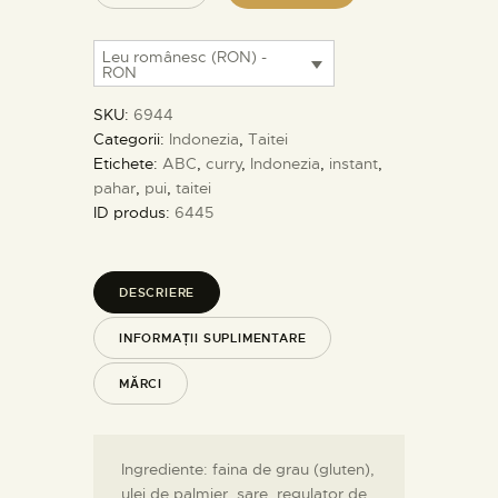
Leu românesc (RON) -
RON
SKU:
6944
Categorii:
Indonezia
,
Taitei
Etichete:
ABC
,
curry
,
Indonezia
,
instant
,
pahar
,
pui
,
taitei
ID produs:
6445
DESCRIERE
INFORMAȚII SUPLIMENTARE
MĂRCI
Ingrediente: faina de grau (gluten),
ulei de palmier, sare, regulator de