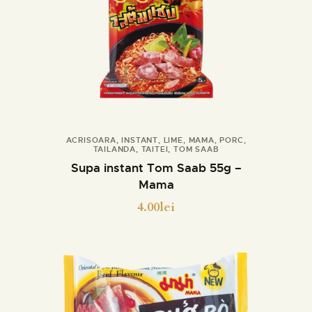
ACRISOARA
,
INSTANT
,
LIME
,
MAMA
,
PORC
,
TAILANDA
,
TAITEI
,
TOM SAAB
Cumpara
Detalii
Supa instant Tom Saab 55g –
Mama
4.00
lei