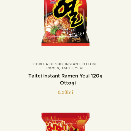
COREEA DE SUD
,
INSTANT
,
OTTOGI
,
RAMEN
,
TAITEI
,
YEUL
Detalii
Taitei instant Ramen Yeul 120g
– Ottogi
6.50
lei