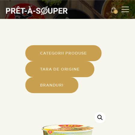
0
ENGLISH
EVENIMENTE
DESPRE NOI
CATEGORII PRODUSE
CONTACT
TARA DE ORIGINE
ENGLISH
BRANDURI
PROMOTII
PRODUSE