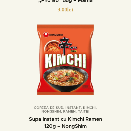
,,Pho Bo” 55g – Mama
3.80
lei
COREEA DE SUD
,
INSTANT
,
KIMCHI
,
NONGSHIM
,
RAMEN
,
TAITEI
Cumpara
Detalii
Supa instant cu Kimchi Ramen
120g – NongShim