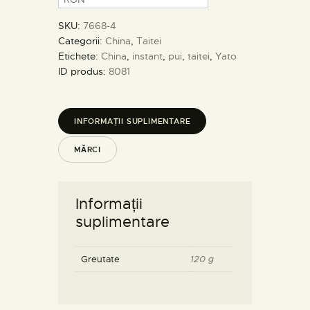
SKU:
7668-4
Categorii:
China
,
Taitei
Etichete:
China
,
instant
,
pui
,
taitei
,
Yato
ID produs:
8081
INFORMAȚII SUPLIMENTARE
MĂRCI
Informații
suplimentare
Greutate
120 g