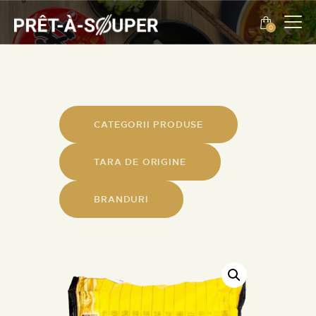
0
ENGLISH
EVENIMENTE
DESPRE NOI
CATEGORII PRODUSE
CONTACT
TARA DE ORIGINE
ENGLISH
BRANDURI
PROMOTII
PRODUSE