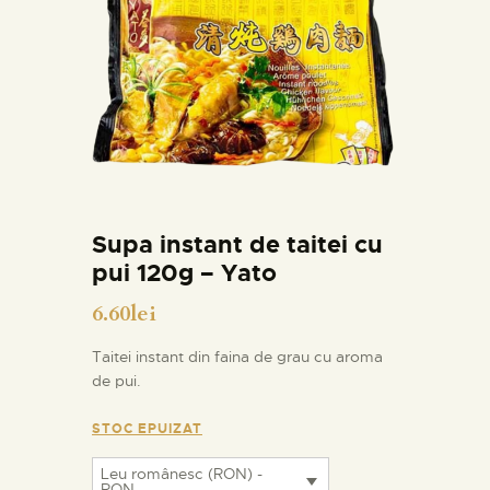
Supa instant de taitei cu
pui 120g – Yato
6.60
lei
Taitei instant din faina de grau cu aroma
de pui.
STOC EPUIZAT
Leu românesc (RON) -
RON