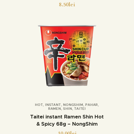
8.50
lei
HOT
,
INSTANT
,
NONGSHIM
,
PAHAR
,
RAMEN
,
SHIN
,
TAITEI
Cumpara
Detalii
Taitei instant Ramen Shin Hot
& Spicy 68g – NongShim
10.00
lei