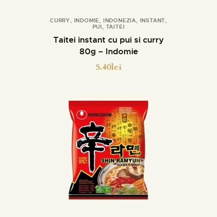
CURRY
,
INDOMIE
,
INDONEZIA
,
INSTANT
,
PUI
,
TAITEI
Cumpara
Detalii
Taitei instant cu pui si curry
80g – Indomie
5.40
lei