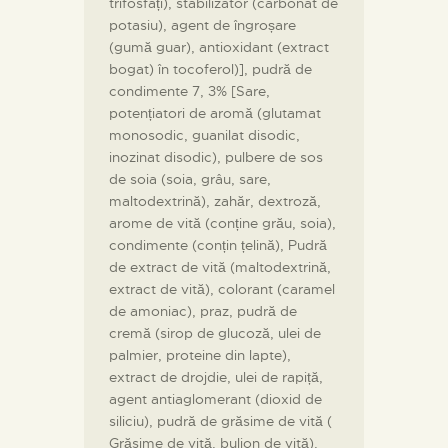
trifosfați), stabilizator (carbonat de
potasiu), agent de îngroșare
(gumă guar), antioxidant (extract
bogat) în tocoferol)], pudră de
condimente 7, 3% [Sare,
potențiatori de aromă (glutamat
monosodic, guanilat disodic,
inozinat disodic), pulbere de sos
de soia (soia, grâu, sare,
maltodextrină), zahăr, dextroză,
arome de vită (conține grău, soia),
condimente (conțin țelină), Pudră
de extract de vită (maltodextrină,
extract de vită), colorant (caramel
de amoniac), praz, pudră de
cremă (sirop de glucoză, ulei de
palmier, proteine ​​​​din lapte),
extract de drojdie, ulei de rapiță,
agent antiaglomerant (dioxid de
siliciu), pudră de grăsime de vită (
Grăsime de vită, bulion de vită),