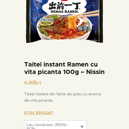
Taitei instant Ramen cu
vita picanta 100g – Nissin
6.00
lei
Taitei instant din faina de grau cu aroma
de vita picanta.
STOC EPUIZAT
Leu românesc (RON) -
RON