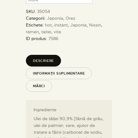
SKU:
35054
Categorii:
Japonia
,
Orez
Etichete:
hot
,
instant
,
Japonia
,
Nissin
,
ramen
,
taitei
,
vita
ID produs:
7586
DESCRIERE
INFORMAȚII SUPLIMENTARE
MĂRCI
Ingrediente
Ulei de tăiței 90,9% [făină de grău,
ulei de palmier, sare, ajutor de
tratare a făinii (carbonat de sodiu,