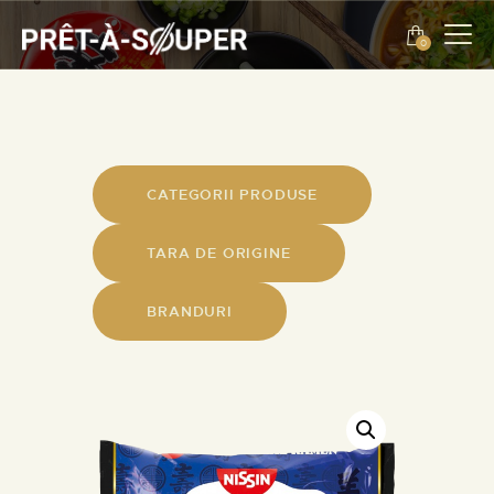
0
ENGLISH
EVENIMENTE
DESPRE NOI
CATEGORII PRODUSE
CONTACT
TARA DE ORIGINE
ENGLISH
BRANDURI
PROMOTII
PRODUSE