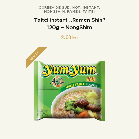
COREEA DE SUD
,
HOT
,
INSTANT
,
NONGSHIM
,
RAMEN
,
TAITEI
Cumpara
Detalii
Taitei instant ,,Ramen Shin”
120g – NongShim
8.00
lei
Epuizat