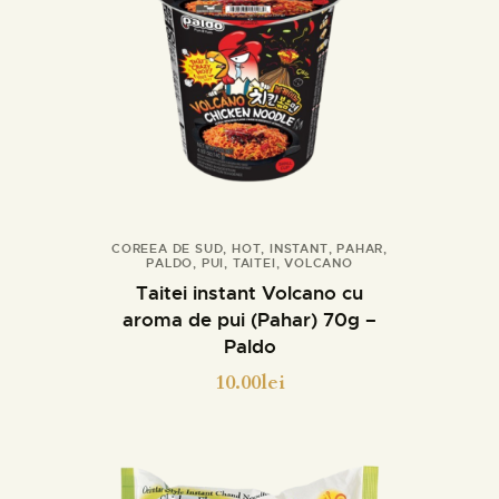
COREEA DE SUD
,
HOT
,
INSTANT
,
PAHAR
,
PALDO
,
PUI
,
TAITEI
,
VOLCANO
Detalii
Taitei instant Volcano cu
aroma de pui (Pahar) 70g –
Paldo
10.00
lei