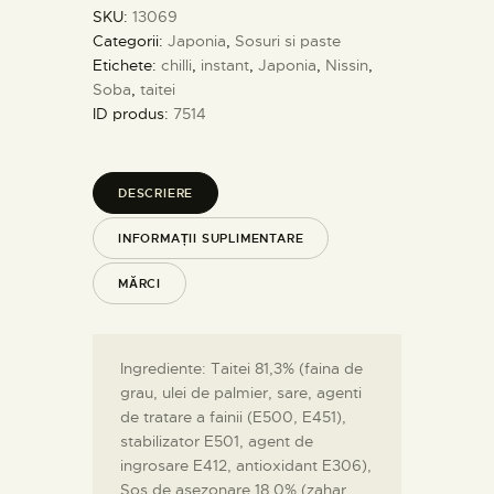
SKU:
13069
Categorii:
Japonia
,
Sosuri si paste
Etichete:
chilli
,
instant
,
Japonia
,
Nissin
,
Soba
,
taitei
ID produs:
7514
DESCRIERE
INFORMAȚII SUPLIMENTARE
MĂRCI
Ingrediente: Taitei 81,3% (faina de
grau, ulei de palmier, sare, agenti
de tratare a fainii (E500, E451),
stabilizator E501, agent de
ingrosare E412, antioxidant E306),
Sos de asezonare 18,0% (zahar,