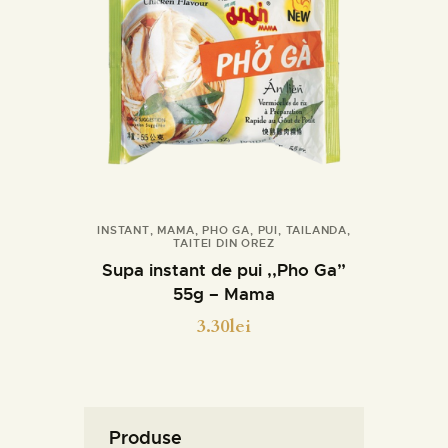
INSTANT
,
MAMA
,
PHO GA
,
PUI
,
TAILANDA
,
TAITEI DIN OREZ
Cumpara
Detalii
Supa instant de pui ,,Pho Ga”
55g – Mama
3.30
lei
Produse