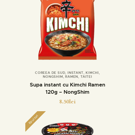
COREEA DE SUD
,
INSTANT
,
KIMCHI
,
NONGSHIM
,
RAMEN
,
TAITEI
Cumpara
Detalii
Supa instant cu Kimchi Ramen
120g – NongShim
8.50
lei
Epuizat