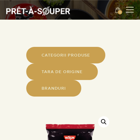
0
ENGLISH
EVENIMENTE
DESPRE NOI
CATEGORII PRODUSE
CONTACT
TARA DE ORIGINE
ENGLISH
BRANDURI
PROMOTII
PRODUSE